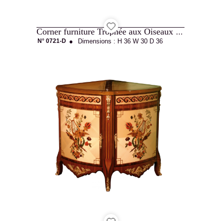
Corner furniture Trophée aux Oiseaux Louis XVI style
N° 0721-D
●
Dimensions :
H 36
W 30
D 36