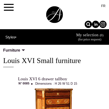
×
FR
My selection
(0)
Styles
(for price request)
Furniture
Louis XVI Small furniture
Louis XVI 6 drawer tallboy
N° 0085
●
Dimensions :
H 26
W 51
D 15