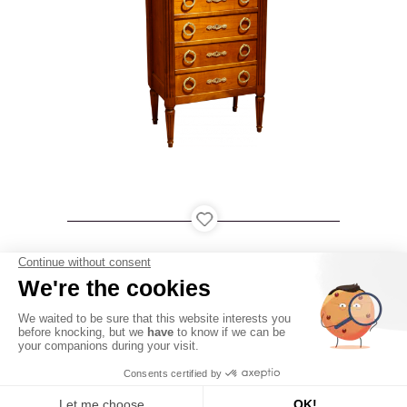
LOUDÉAC
PARIS
QATAR
USA
●
●
●