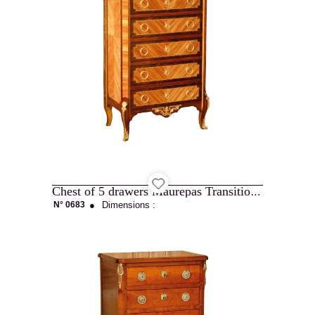
The
Chest of 5 drawers Maurepas Transition style
Allot
N° 0683
●
Dimensions :
House
Projets