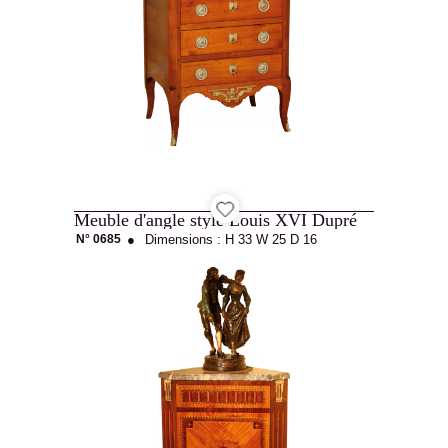
Cabinetmaking
Interior
Meuble d'angle style Louis XVI Dupré
architecture
N° 0685
●
Dimensions :
H 33
W 25
D 16
Catalog