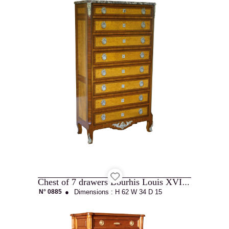
Chest of 7 drawers Bourhis Louis XVI style
N° 0885
●
Dimensions :
H 62
W 34
D 15